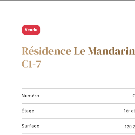
Vendu
Résidence Le Mandarin
C1-7
Numéro
C
Étage
1èr e
Surface
120.