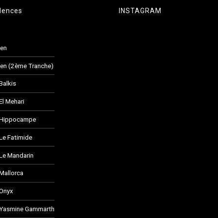
dences
INSTAGRAM
den
en (2ème Tranche)
Balkis
El Mehari
 Hippocampe
Le Fatimide
Le Mandarin
Mallorca
 Onyx
 Yasmine Gammarth