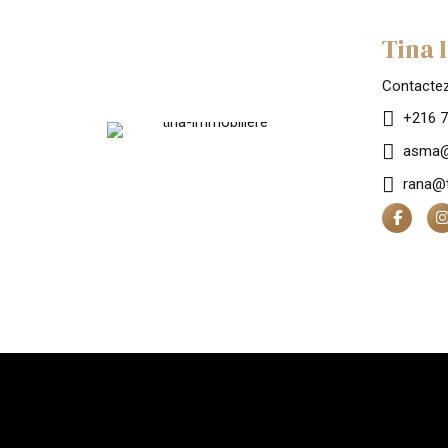
Tina 
Contacte
+216 7
asma@
rana@t