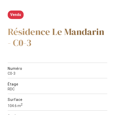
Vendu
Résidence Le Mandarin
- C0-3
Numéro
C0-3
Étage
RDC
Surface
2
104.6 m