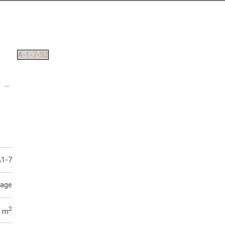
A-1-7-S2
 -
1-7
tage
2
3 m