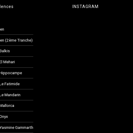
dences
INSTAGRAM
den
en (2ème Tranche)
Balkis
El Mehari
 Hippocampe
Le Fatimide
Le Mandarin
Mallorca
 Onyx
 Yasmine Gammarth