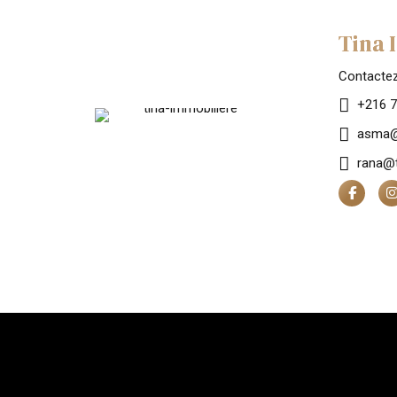
Tina 
Contacte
+216 7
asma@
rana@t