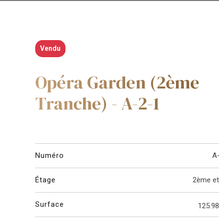
Vendu
Opéra Garden (2ème
Tranche) - A-2-1
Numéro
A
Étage
2ème e
Surface
125.9