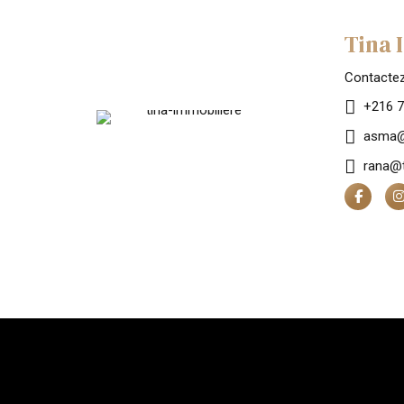
Tina 
Contacte
+216 7
asma@
rana@t