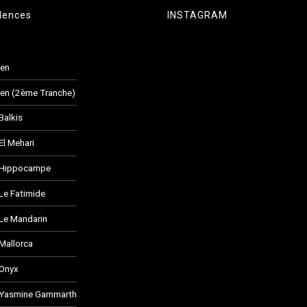
dences
INSTAGRAM
den
en (2ème Tranche)
Balkis
El Mehari
 Hippocampe
Le Fatimide
Le Mandarin
Mallorca
 Onyx
 Yasmine Gammarth